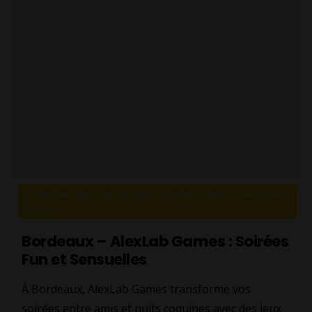
Bordeaux - Jeux de société - Made in france - ALEXLAB
GAMES
Bordeaux – AlexLab Games : Soirées
Fun et Sensuelles
À Bordeaux, AlexLab Games transforme vos
soirées entre amis et nuits coquines avec des jeux