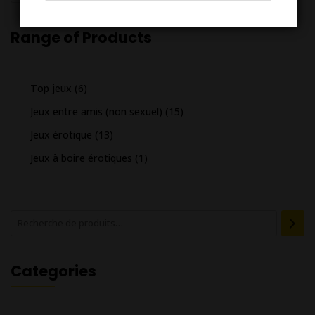
Range of Products
Top jeux
(6)
Jeux entre amis (non sexuel)
(15)
Jeux érotique
(13)
Jeux à boire érotiques
(1)
Categories