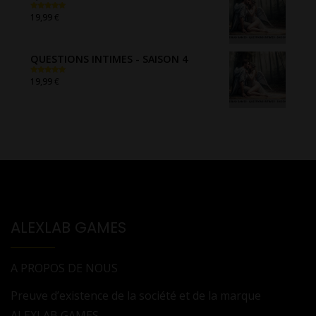
€
19,99
Note
5.00
sur 5
QUESTIONS INTIMES - SAISON 4
€
19,99
Note
5.00
sur 5
ALEXLAB GAMES
A PROPOS DE NOUS
Preuve d’existence de la société et de la marque
ALEXLAB GAMES