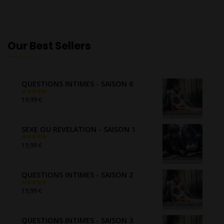
Our Best Sellers
QUESTIONS INTIMES - SAISON 6
€
19,99
Note
5.00
sur 5
SEXE OU REVELATION - SAISON 1
€
19,99
Note
5.00
sur 5
QUESTIONS INTIMES - SAISON 2
€
19,99
Note
5.00
sur 5
QUESTIONS INTIMES - SAISON 3