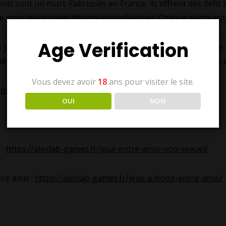
amis sont un must. Fabriqués en France, ils offrent des défi
ite pour des soirées détendues ou festives. Chaque partie es
Age Verification
s jeux artisanaux made in France sont incontournables. Que v
alité et leur qualité transforment vos moments entre amis en
Vous devez avoir
18
ans pour visiter le site.
cebook.com/groups/1997054427421544
OUI
NON
 :
https://alexlab-games.fr/jeux-entre-amis-non-sexuel/
tre amis :
https://alexlab-games.fr/jeux-a-boire-entre-amis/