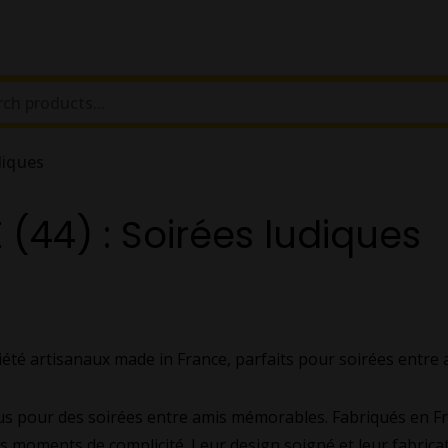
diques
 (44) : Soirées ludiques
iété artisanaux made in France, parfaits pour soirées entre 
s pour des soirées entre amis mémorables. Fabriqués en France
s moments de complicité. Leur design soigné et leur fabrica