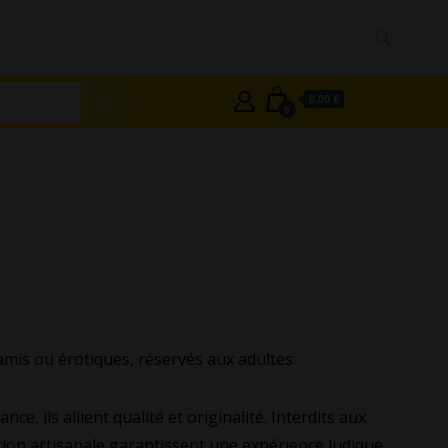
0,00 €
0
amis ou érotiques, réservés aux adultes.
, ils allient qualité et originalité. Interdits aux
tion artisanale garantissent une expérience ludique