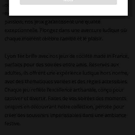
occasion de renforcer les liens avec vos amis, tout en
explorant des univers audacieux. Fabriqués avec
passion, nos jeux garantissent une qualité
exceptionnelle. Plongez dans une aventure ludique où
chaque moment célèbre l’amitié et le plaisir.
Lyon 1er brille avec nos jeux de société made in France,
parfaits pour des soirées entre amis. Réservés aux
adultes, ils offrent une expérience ludique hors norme,
avec des thématiques variées et des règles accessibles.
Chaque jeu reflète l’excellence artisanale, conçu pour
captiver et divertir. Faites de vos soirées des moments
uniques en découvrant notre collection, pensée pour
créer des souvenirs impérissables dans une ambiance
festive.