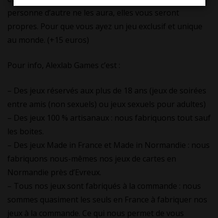
personne d’autre ne les aura, elles vous seront
propres. Pour que vous ayez un jeu exclusif et unique
au monde. (+15 euros)
Pour info, Alexlab Games c’est :
– Des jeux réservés aux plus de 18 ans (jeux de soirées
entre amis (non sexuels) ou jeux sexuels pour adultes)
– Des jeux 100 % artisanaux : nous fabriquons tout sauf
les boites.
– Des jeux Made in France et Made in Normandie : nous
fabriquons nous-mêmes nos jeux de cartes en
Normandie près d’Evreux.
– Tous nos jeux sont fabriqués à la commande : nous
sommes quasiment les seuls en France à fabriquer nos
jeux à la commande. Ce qui nous permet de vous