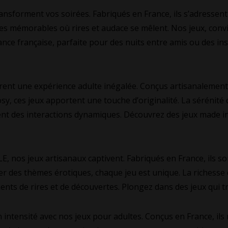
forment vos soirées. Fabriqués en France, ils s’adressent
es mémorables où rires et audace se mêlent. Nos jeux, conv
ance française, parfaite pour des nuits entre amis ou des in
t une expérience adulte inégalée. Conçus artisanalement e
ces jeux apportent une touche d’originalité. La sérénité d
ent des interactions dynamiques. Découvrez des jeux made in 
s jeux artisanaux captivent. Fabriqués en France, ils son
 des thèmes érotiques, chaque jeu est unique. La richesse cu
nts de rires et de découvertes. Plongez dans des jeux qui 
tensité avec nos jeux pour adultes. Conçus en France, ils