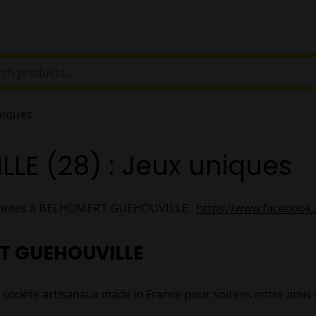
niques
E (28) : Jeux uniques
 soirées à BELHOMERT GUEHOUVILLE :
https://www.faceboo
RT GUEHOUVILLE
iété artisanaux made in France pour soirées entre amis ou