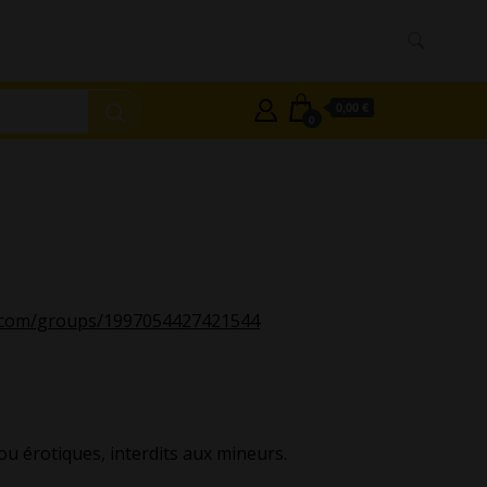
0,00 €
0
k.com/groups/1997054427421544
 érotiques, interdits aux mineurs.