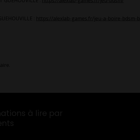
RT GUEHOUVILLE :
https://alexlab-games.fr/jeu-bdsm/
 GUEHOUVILLE :
https://alexlab-games.fr/jeu-a-boire-bdsm-
ire.
ations à lire par
ents