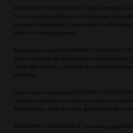
À BELHOMERT GUEHOUVILLE, nos jeux artisanaux trans
commune paisible d’Eure-et-Loir, organisez des soiré
souvenirs inoubliables. Chaque création reflète l’élég
made in France qui captivent.
Nos jeux de société à BELHOMERT GUEHOUVILLE offren
dans une maison de campagne ou un appartement cosy, 
règne. Nos créations, interdites aux mineurs, favoris
vibrantes.
Dans le cadre charmant de BELHOMERT GUEHOUVILLE, no
cherchiez à animer une soirée entre amis ou à explorer
Nos créations, made in France, garantissent des mome
À BELHOMERT GUEHOUVILLE, les soirées gagnent en in