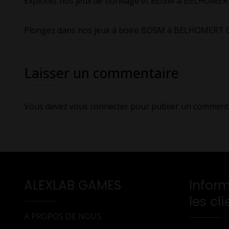
Explorez nos jeux de bondage et BDSM à BELHOME
Plongez dans nos jeux à boire BDSM à BELHOMERT
Laisser un commentaire
Vous devez
vous connecter
pour publier un commenta
ALEXLAB GAMES
Inform
les cli
A PROPOS DE NOUS