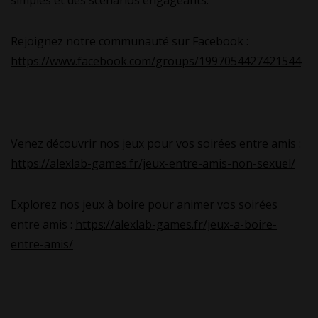
simples et des scénarios engageants.
Rejoignez notre communauté sur Facebook :
https://www.facebook.com/groups/1997054427421544
Venez découvrir nos jeux pour vos soirées entre amis :
https://alexlab-games.fr/jeux-entre-amis-non-sexuel/
Explorez nos jeux à boire pour animer vos soirées
entre amis :
https://alexlab-games.fr/jeux-a-boire-
entre-amis/